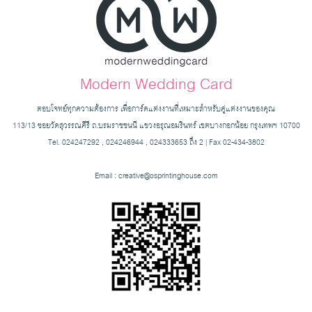
Modern Wedding Card
ตอบโจทย์ทุกความต้องการ เพื่อการ์ดแต่งงานที่เหมาะสำหรับคู่แต่งงานของคุณ
113/13 ซอยวัดสุวรรณคีรี ถ.บรมราชชนนี แขวงอรุณอมรินทร์ เขตบางกอกน้อย กรุงเทพฯ 10700
Tel. 024247292 , 024246944 , 024333653 ถึง 2 | Fax 02-434-3802
Email :
creative@osprintinghouse.com