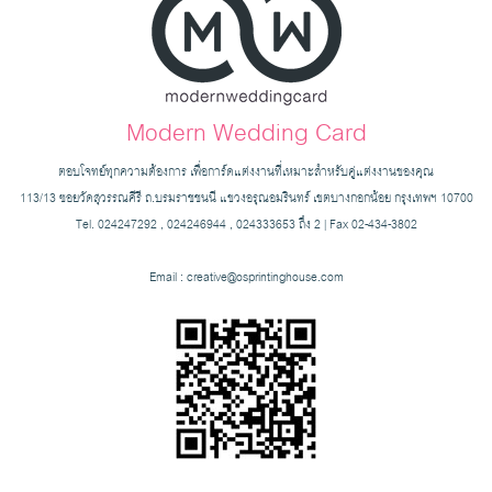
Modern Wedding Card
ตอบโจทย์ทุกความต้องการ เพื่อการ์ดแต่งงานที่เหมาะสำหรับคู่แต่งงานของคุณ
113/13 ซอยวัดสุวรรณคีรี ถ.บรมราชชนนี แขวงอรุณอมรินทร์ เขตบางกอกน้อย กรุงเทพฯ 10700
Tel. 024247292 , 024246944 , 024333653 ถึง 2 | Fax 02-434-3802
Email :
creative@osprintinghouse.com