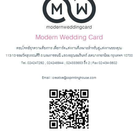
Modern Wedding Card
ตอบโจทย์ทุกความต้องการ เพื่อการ์ดแต่งงานที่เหมาะสำหรับคู่แต่งงานของคุณ
113/13 ซอยวัดสุวรรณคีรี ถ.บรมราชชนนี แขวงอรุณอมรินทร์ เขตบางกอกน้อย กรุงเทพฯ 10700
Tel. 024247292 , 024246944 , 024333653 ถึง 2 | Fax 02-434-3802
Email :
creative@osprintinghouse.com