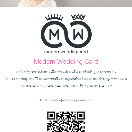
Modern Wedding Card
ตอบโจทย์ทุกความต้องการ เพื่อการ์ดแต่งงานที่เหมาะสำหรับคู่แต่งงานของคุณ
113/13 ซอยวัดสุวรรณคีรี ถ.บรมราชชนนี แขวงอรุณอมรินทร์ เขตบางกอกน้อย กรุงเทพฯ 10700
Tel. 024247292 , 024246944 , 024333653 ถึง 2 | Fax 02-434-3802
Email :
creative@osprintinghouse.com